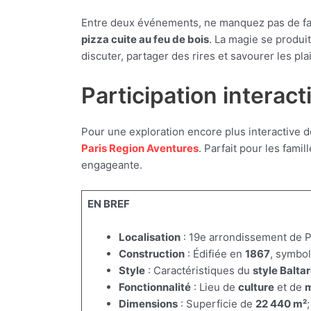
Entre deux événements, ne manquez pas de fai
pizza cuite au feu de bois
. La magie se produi
discuter, partager des rires et savourer les plai
Participation interac
Pour une exploration encore plus interactive de 
Paris Region Aventures
. Parfait pour les fami
engageante.
EN BREF
Localisation
: 19e arrondissement de P
Construction
: Édifiée en
1867
, symbol
Style
: Caractéristiques du
style Balta
Fonctionnalité
: Lieu de
culture
et de
m
Dimensions
: Superficie de
22 440 m²