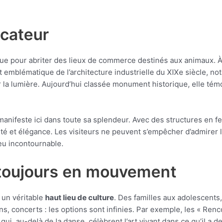
ocateur
çue pour abriter des lieux de commerce destinés aux animaux. À 
est emblématique de l’architecture industrielle du XIXe siècle, 
 la lumière. Aujourd’hui classée monument historique, elle témo
manifeste ici dans toute sa splendeur. Avec des structures en fe
ité et élégance. Les visiteurs ne peuvent s’empêcher d’admirer 
ieu incontournable.
 toujours en mouvement
 un véritable
haut lieu de culture
. Des familles aux adolescents
, concerts : les options sont infinies. Par exemple, les « Renc
i, au-delà de la danse, célèbrent l’art vivant dans ce qu’il a d