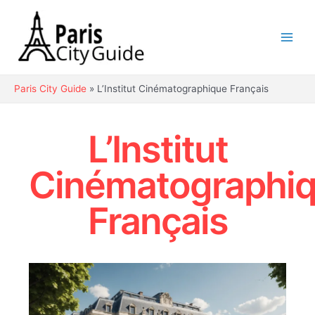
Aller
au
contenu
Main
Men
Paris City Guide
»
L’Institut Cinématographique Français
L’Institut
Cinématographi
Français