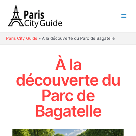
Aller
au
contenu
Main
Men
Paris City Guide
»
À la découverte du Parc de Bagatelle
À la
découverte du
Parc de
Bagatelle