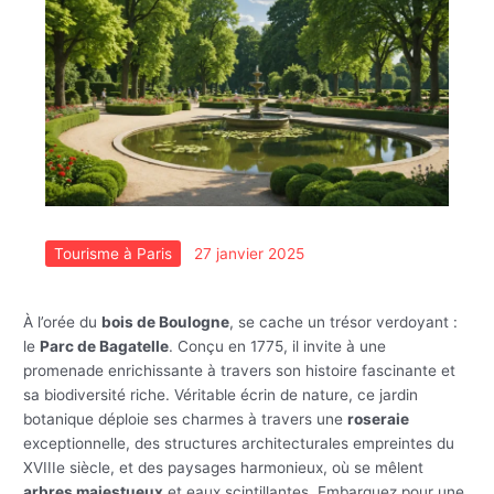
Tourisme à Paris
27 janvier 2025
À l’orée du
bois de Boulogne
, se cache un trésor verdoyant :
le
Parc de Bagatelle
. Conçu en 1775, il invite à une
promenade enrichissante à travers son histoire fascinante et
sa biodiversité riche. Véritable écrin de nature, ce jardin
botanique déploie ses charmes à travers une
roseraie
exceptionnelle, des structures architecturales empreintes du
XVIIIe siècle, et des paysages harmonieux, où se mêlent
arbres majestueux
et eaux scintillantes. Embarquez pour une